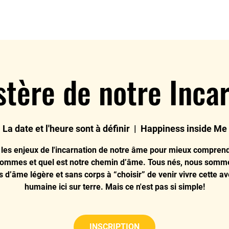
Bonheur
Planète Heureuse
Agenda
Galerie
tère de notre Inca
La date et l'heure sont à définir
  |  
Happiness inside Me
r les enjeux de l'incarnation de notre âme pour mieux comprend
ommes et quel est notre chemin d’âme. Tous nés, nous somm
 d’âme légère et sans corps à “choisir” de venir vivre cette a
humaine ici sur terre. Mais ce n'est pas si simple!
INSCRIPTION