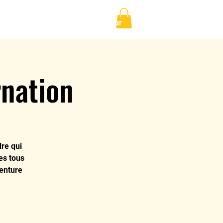
Cré-acteurs
Blog de Bonheur
More
rnation
re qui
es tous
venture