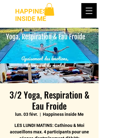
HAPPINESS
INSIDE ME
3/2 Yoga, Respiration &
Eau Froide
lun. 03 févr.
  |  
Happiness inside Me
LES LUNDI MATINS: Cathinou & Moi
accueillons max. 4 participants pour une